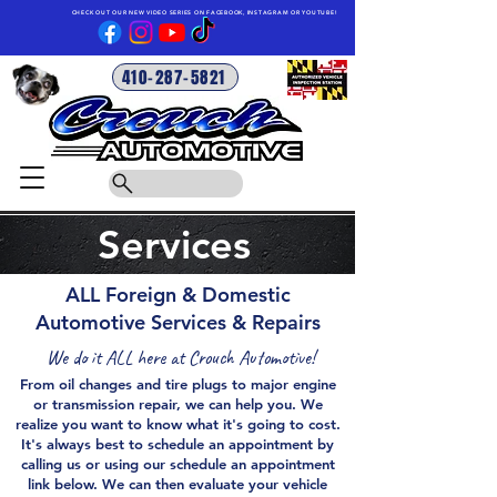
CHECK OUT OUR NEW VIDEO SERIES ON FACEBOOK, INSTAGRAM OR YOUTUBE!
410-287-5821
Services
ALL Foreign & Domestic
Automotive Services & Repairs
We do it ALL here at Crouch Automotive!
From oil changes and tire plugs to major engine
or transmission repair, we can help you. We
realize you want to know what it's going to cost.
It's always best to schedule an appointment by
calling us or using our schedule an appointment
link below. We can then evaluate your vehicle